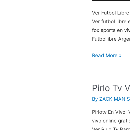
Ver Futbol Libre
Ver futbol libre
fox sports en viv
Futbollibre Arge
Fútbol
Read More »
libre
Olímpicos
En
Pirlo Tv 
vivo
para
By
ZACK MAN S
todos
Pirlotv En Vivo V
futbollibre.net
vivo online grat
futbollibre.onlin
Ver Pirlo Tv Bar