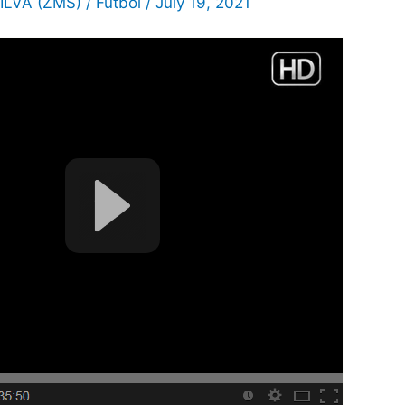
ILVA (ZMS)
/
Futbol
/
July 19, 2021