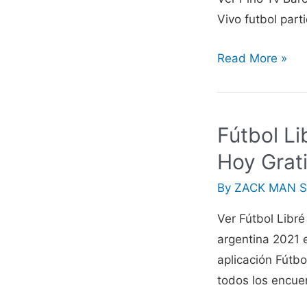
Vivo futbol part
Pirlo
Read More »
Tv
Ver
Futbol
Fútbol L
En
Hoy Grat
Vivo
hoy
By
ZACK MAN S
Tarjeta
Ver Fútbol Libr
Roja
argentina 2021 e
Gratis
aplicación Fútbo
todos los encuen