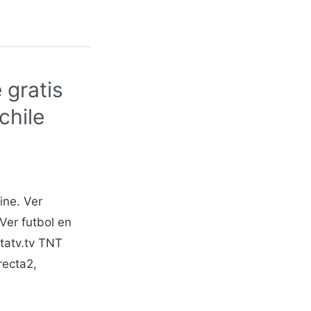
 gratis
chile
ine. Ver
 Ver futbol en
ctatv.tv TNT
recta2,