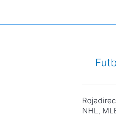
Skip
to
content
Futb
Rojadirec
NHL, MLB