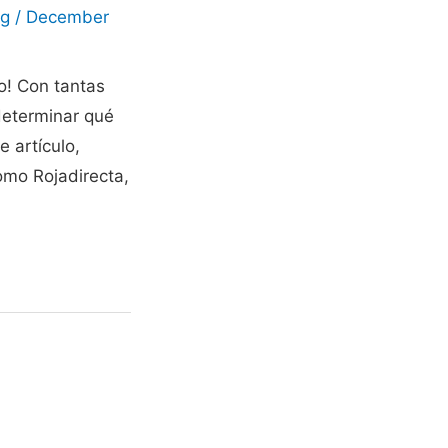
ng
/
December
o! Con tantas
 determinar qué
e artículo,
omo Rojadirecta,