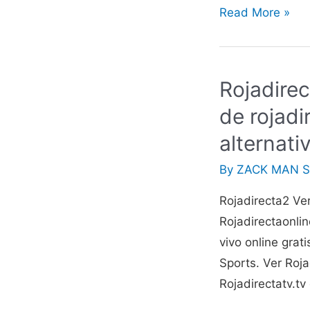
Fútbol
Read More »
Libré
TV
Juegos
Rojadirec
Olímpicos
de rojadi
2021
En
alternati
Vivo
By
ZACK MAN S
De
Hoy
Rojadirecta2 Ver
Gratis
Rojadirectaonlin
vivo online grat
Sports. Ver Roja
Rojadirectatv.tv