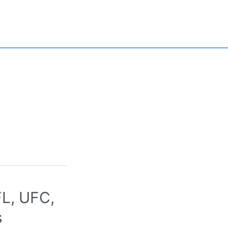
FL, UFC,
s