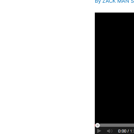
By
ZACK MAN S
UFC,
NHL,
MLB,
Boxing
EN
VIVO
&
Alternativas