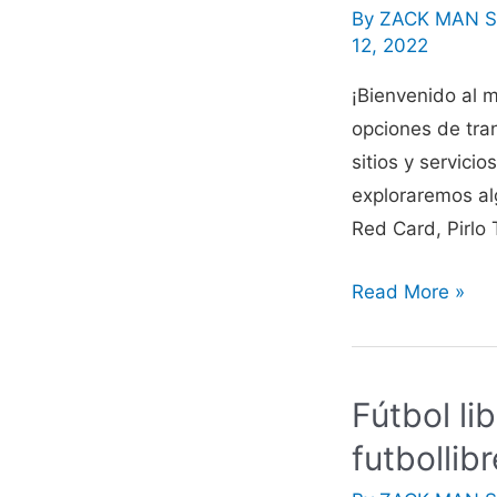
By
ZACK MAN S
12, 2022
¡Bienvenido al 
opciones de tran
sitios y servici
exploraremos al
Red Card, Pirlo
Rojadirecta,
Read More »
Tarjeta
Roja,
Pirlo
Fútbol li
tv
futbollibr
NBA,
NFL,