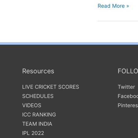
Rojadirecta2
Read More »
ver
futbol
en
vivo
hoy
online
Resources
gratis
FOLL
de
LIVE CRICKET SCORES
Twitter
rojadirectatv,
SCHEDULES
Facebo
Rojadirectaonlin
VIDEOS
Pinteres
gratis
ICC RANKING
chile
TEAM INDIA
alternativas
IPL 2022
Baloncesto